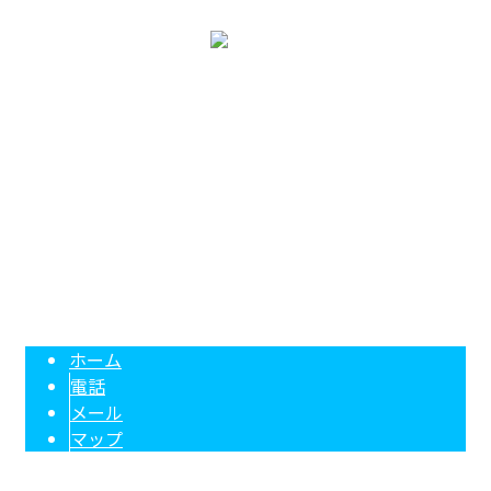
〒617-0826
京都府長岡京市開田1丁目13-5-207
Googleマップで確認する
TEL：090-9049-8186 FAX：075-957-3571
森鉄筋は京都府長岡京市の鉄筋工事業者です｜鉄筋工求人募集中
Copyright © 森鉄筋. All rights reserved.
ホーム
電話
メール
マップ